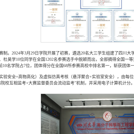
制。2024年3月29日学院开展了初赛，遴选20名大三学生组建了四
、杜昊学10位同学在全国1202名参赛选手中脱颖而出，全部摘得全国一
选手前10名学院占7位，团体得分在全国68所参赛高校中排名第一，斩获团体
实验安全+高物高化）及虚拟仿真考核（悬浮聚合+实验室安全），由每
弟院校互相监考+大赛监督委员会流动监考”机制，并采用电子计算机计分